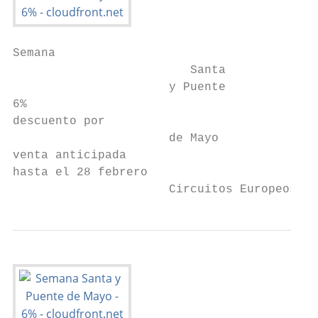
Semana

                         Santa

                      y Puente

6%

descuento por

                      de Mayo

venta anticipada

hasta el 28 febrero

                      Circuitos Europeos