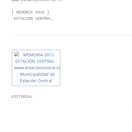
www.estacioncentral.cl

[ MEMORIA 2015 ]

 ESTACIÓN CENTRAL
EDITORIAL

                                                   
                                                   
                                                   