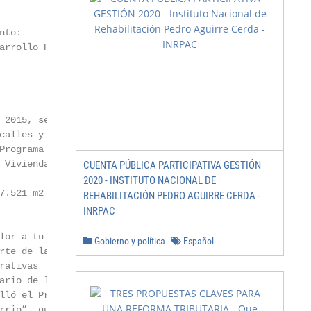
to:

arrollo Regional

 2015, se concluyeron

calles y pasajes que

Programa de Pavimentos

 Vivienda y Urbanismo.

CUENTA PÚBLICA PARTICIPATIVA GESTIÓN
2020 - INSTITUTO NACIONAL DE
.521 m2

REHABILITACIÓN PEDRO AGUIRRE CERDA -
INRPAC
or a tu Barrio

Gobierno y política
Español
rte de las actividades

rativas        del      30°

ario de la comuna, se

lló el Proyecto “Dale Color

rrio”, que consistió en la
