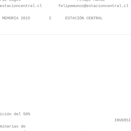
estacioncentral.cl       felipemunoz@estacioncentral.cl 
 MEMORIA 2015        2      ESTACIÓN CENTRAL
ición del 50%

                                                 INVERSIó
minarias de
