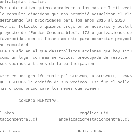
estrategias locales.

Por este motivo quiero agradecer a los más de 7 mil veci
la consulta ciudadana que nos permitió actualizar el Pla
definiendo las prioridades para los años 2016 al 2020.

Además, felicito a quienes creyeron en nosotros y postul
proyecto de “Fondos Concursables”. 173 organizaciones co
favorecidas con el financiamiento para concretar proyect
su comunidad.

Fue un año en el que desarrollamos acciones que hoy sitú
como un lugar con más servicios, preocupada de resolver 
sus vecinos a través de la participación.

Creo en una gestión municipal CERCANA, DIALOGANTE, TRANSP
QUE ESCUCHA la opinión de sus vecinos. Ese fue el sello 
mismo compromiso para los meses que vienen.

        CONCEJO MUNICIPAL

l Abdo                            Angélica Cid          
tacioncentral.cl         angelicacid@estacioncentral.cl 
riz Lagos                        Felipe Muñoz           