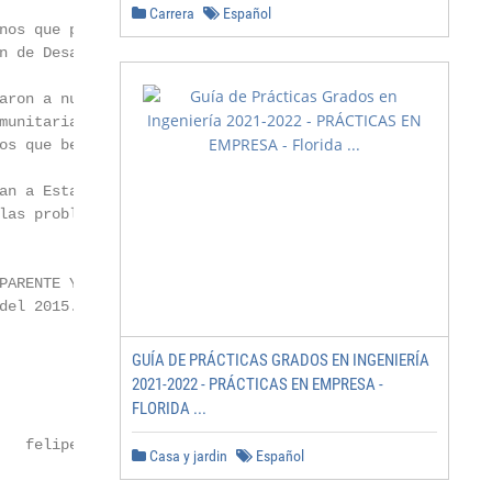
Carrera
Español
nos que participaron en

n de Desarrollo Comunal,

aron a nuestro primer

munitarias fueron

os que beneficiaron a

an a Estación Central

las problemáticas de

ARENTE Y

del 2015. Será el

GUÍA DE PRÁCTICAS GRADOS EN INGENIERÍA
2021-2022 - PRÁCTICAS EN EMPRESA -
FLORIDA ...
            Felipe Zavala

   felipezavala@estacioncentral.cl

Casa y jardin
Español
           Guillermo Flores
