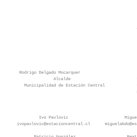
                                                   
                                                   
                                                   
                                                   
                                                   
                                                   
                                                   
                                                   
                                                   
                                                   
                                                   
   Rodrigo Delgado Mocarquer

                 Alcalde                           
     Municipalidad de Estación Central             
                                                   
                                                   
           Ivo Pavlovic                       Migue
  ivopavlovic@estacioncentral.cl      miguelabdo@es
         Patricio González                     Beat