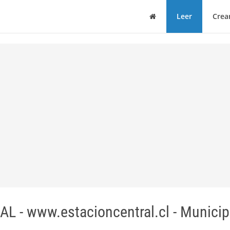
Casa
Leer
Crea
- www.estacioncentral.cl - Municip