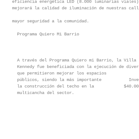
eficiencia energética LED (8.000 luminarias viales)
mejorará la calidad de iluminación de nuestras call
                                                   
mayor seguridad a la comunidad.                    
  Programa Quiero Mi Barrio

                                                   
                                                   
  A través del Programa Quiero mi Barrio, la Villa 
  Kennedy fue beneficiada con la ejecución de diver
  que permitieron mejorar los espacios             
  públicos, siendo la más importante           Inver
  la construcción del techo en la            $40.00
  multicancha del sector.

                                                   
                                                   
                                                   
                                                   
                                                   
                                                   