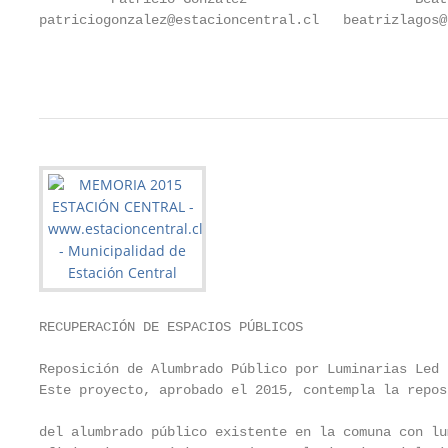
patriciogonzalez@estacioncentral.cl   beatrizlagos@
                                                   
RECUPERACIÓN DE ESPACIOS PÚBLICOS

Reposición de Alumbrado Público por Luminarias Led

Este proyecto, aprobado el 2015, contempla la repos
                                                   
del alumbrado público existente en la comuna con lu