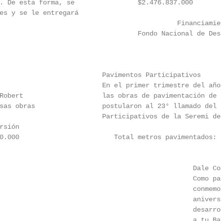
. De esta forma, se                $2.476.837.000

es y se le entregará

                                             Financiamien
                                   Fondo Nacional de Des
                          Pavimentos Participativos

                          En el primer trimestre del año
Robert                    las obras de pavimentación de 
sas obras                 postularon al 23° llamado del 
                          Participativos de la Seremi de
sión

0.000                        Total metros pavimentados: 7
                                                 Dale Col
                                                 Como pa
                                                 conmemo
                                                 anivers
                                                 desarro
                                                 a tu Ba