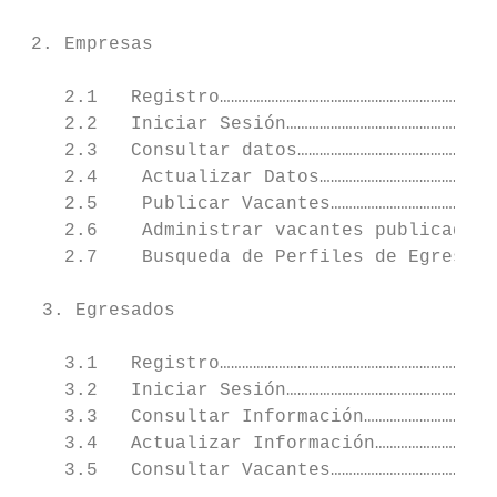
 2. Empresas

    2.1   Registro…………………………………………………………………
    2.2   Iniciar Sesión…………………………………………………
    2.3   Consultar datos………………………………………………
    2.4    Actualizar Datos…………………………………………
    2.5    Publicar Vacantes………………………………………
    2.6    Administrar vacantes publicadas…
    2.7    Busqueda de Perfiles de Egresado
  3. Egresados

    3.1   Registro…………………………………………………………………
    3.2   Iniciar Sesión…………………………………………………
    3.3   Consultar Información………………………………
    3.4   Actualizar Información……………………………
    3.5   Consultar Vacantes………………………………………