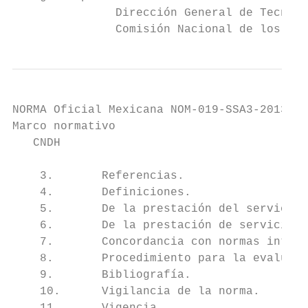
               Dirección General de Tecnolo
               Comisión Nacional de los Der
NORMA Oficial Mexicana NOM-019-SSA3-2013, P
Marco normativo                            
   CNDH                                    
    3.       Referencias.

    4.       Definiciones.

    5.       De la prestación del servicio 
    6.       De la prestación de servicios 
    7.       Concordancia con normas intern
    8.       Procedimiento para la evaluaci
    9.       Bibliografía.

    10.      Vigilancia de la norma.
