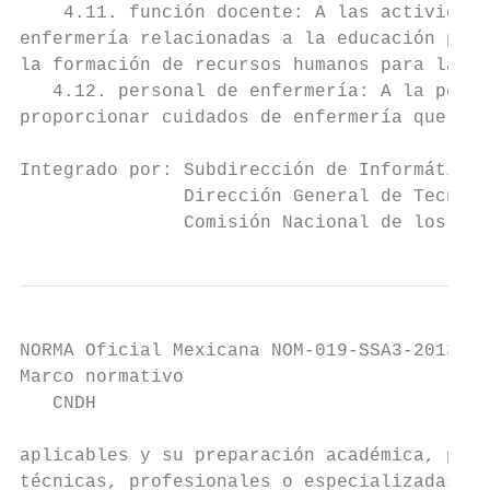
    4.11. función docente: A las actividade
enfermería relacionadas a la educación para
la formación de recursos humanos para la sa
   4.12. personal de enfermería: A la perso
proporcionar cuidados de enfermería que de 
Integrado por: Subdirección de Informática 
               Dirección General de Tecnolo
               Comisión Nacional de los Der
NORMA Oficial Mexicana NOM-019-SSA3-2013, P
Marco normativo                            
   CNDH                                    
aplicables y su preparación académica, pued
técnicas, profesionales o especializadas, s