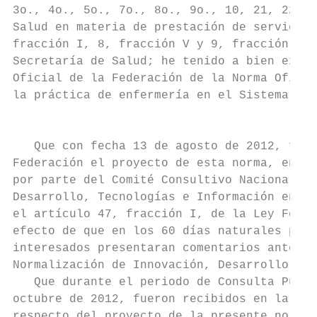
3o., 4o., 5o., 7o., 8o., 9o., 10, 21, 22 y 
Salud en materia de prestación de servicios
fracción I, 8, fracción V y 9, fracción IV 
Secretaría de Salud; he tenido a bien exped
Oficial de la Federación de la Norma Oficia
la práctica de enfermería en el Sistema Nac
                                           
   Que con fecha 13 de agosto de 2012, fue 
Federación el proyecto de esta norma, en cu
por parte del Comité Consultivo Nacional de
Desarrollo, Tecnologías e Información en Sa
el artículo 47, fracción I, de la Ley Feder
efecto de que en los 60 días naturales post
interesados presentaran comentarios ante el
Normalización de Innovación, Desarrollo, Te
   Que durante el periodo de Consulta Públi
octubre de 2012, fueron recibidos en la sed
respecto del proyecto de la presente norma,