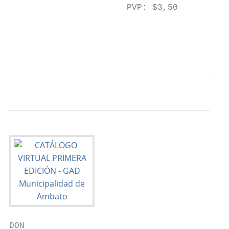
                       PVP: $3,50

                                           
                                           
                                           
                                       7
DON
