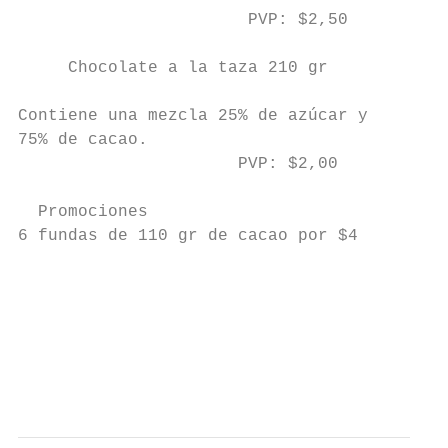
                       PVP: $2,50          
     Chocolate a la taza 210 gr

Contiene una mezcla 25% de azúcar y

75% de cacao.

                      PVP: $2,00

  Promociones

6 fundas de 110 gr de cacao por $4

                                           
                                           
                                           
                                         6