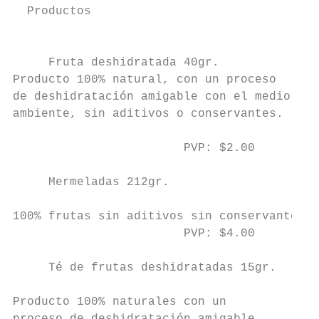
  Productos                                
                                           
                                           
     Fruta deshidratada 40gr.              
Producto 100% natural, con un proceso

de deshidratación amigable con el medio

ambiente, sin aditivos o conservantes.

                                           
                        PVP: $2.00

                                           
     Mermeladas 212gr.

100% frutas sin aditivos sin conservantes

                        PVP: $4.00

     Té de frutas deshidratadas 15gr.

Producto 100% naturales con un
