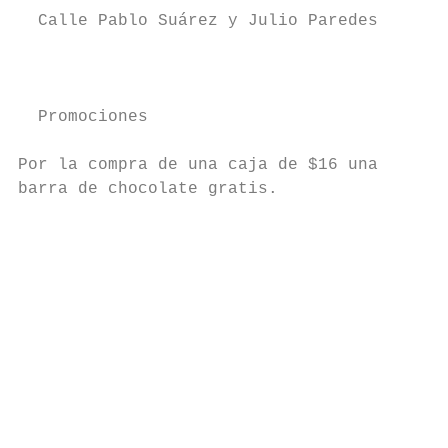
  Calle Pablo Suárez y Julio Paredes

                                           
                                           
  Promociones                              
                                           
Por la compra de una caja de $16 una       
barra de chocolate gratis.

                                           
                                           
                                           
                                           
                                           
                                           