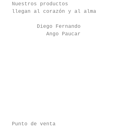
  Nuestros productos

  llegan al corazón y al alma

          Diego Fernando

             Ango Paucar

                                           
                                           
                                           
                                           
                                           
                                           
                                           
                                           
  Punto de venta                           
                                           
                                           