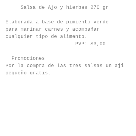
     Salsa de Ajo y hierbas 270 gr         
Elaborada a base de pimiento verde         
para marinar carnes y acompañar            
cualquier tipo de alimento.                
                       PVP: $3,00          
  Promociones                              
Por la compra de las tres salsas un ají    
pequeño gratis.                            
                                           
                                           
                                           
                                           
                                           
                                           