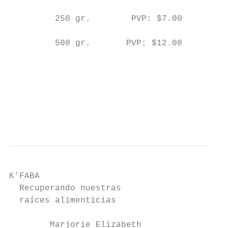
         250 gr.        PVP: $7.00

         500 gr.       PVP: $12.00

                                           
                                           
                                           
                                           
K’FABA

  Recuperando nuestras

  raíces alimenticias

        Marjorie Elizabeth
