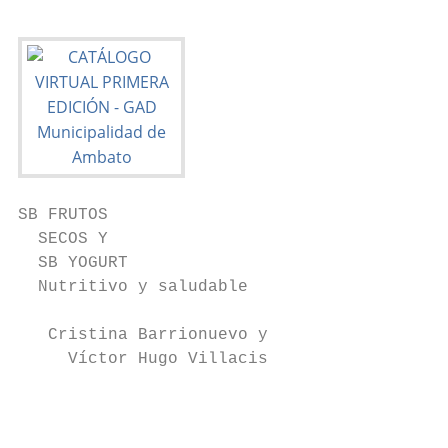
SB FRUTOS

  SECOS Y

  SB YOGURT

  Nutritivo y saludable

   Cristina Barrionuevo y

     Víctor Hugo Villacis

                                           
                                           