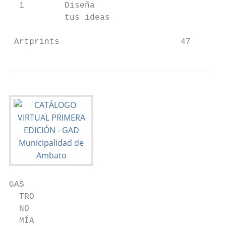
  1        Diseña

           tus ideas

 Artprints                        47
GAS

  TRO

  NO

  MÍA
