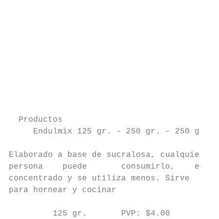
                                           
                                           
                                           
                                           
                                           
                                           
                                           
                                           
  Productos                                
     Endulmix 125 gr. - 250 gr. - 250 gr.  
Elaborado a base de sucralosa, cualquier

persona    puede       consumirlo,    es

concentrado y se utiliza menos. Sirve

para hornear y cocinar

         125 gr.       PVP: $4.00
