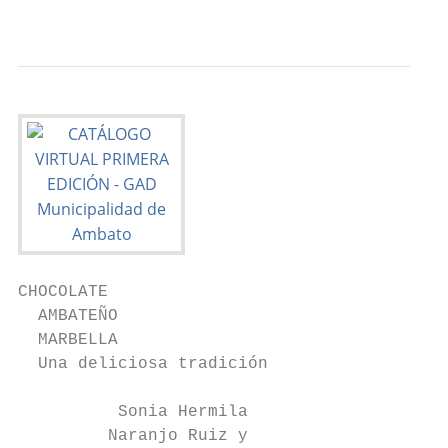
                                          5
CHOCOLATE

  AMBATEÑO

  MARBELLA

  Una deliciosa tradición

          Sonia Hermila

         Naranjo Ruiz y
