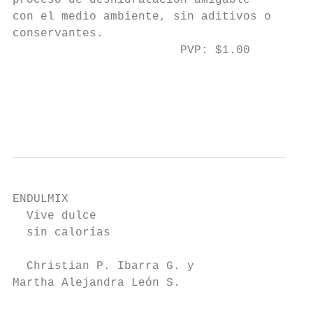
proceso de deshidratación amigable

con el medio ambiente, sin aditivos o

conservantes.

                        PVP: $1.00

                                           
                                           
ENDULMIX

  Vive dulce

  sin calorías

  Christian P. Ibarra G. y

Martha Alejandra León S.
