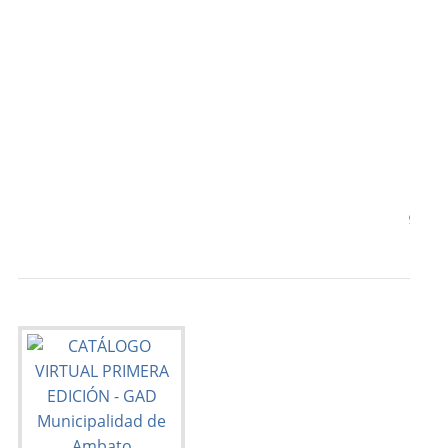
                                           
                                           
                                           
                                           
                                           
                                           
                                       9