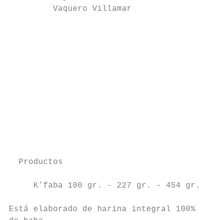
         Vaquero Villamar

                                           
                                           
                                           
                                           
                                           
                                           
                                           
                                           
                                           
  Productos

                                           
     K’faba 100 gr. - 227 gr. - 454 gr.

                                           
Está elaborado de harina integral 100%
