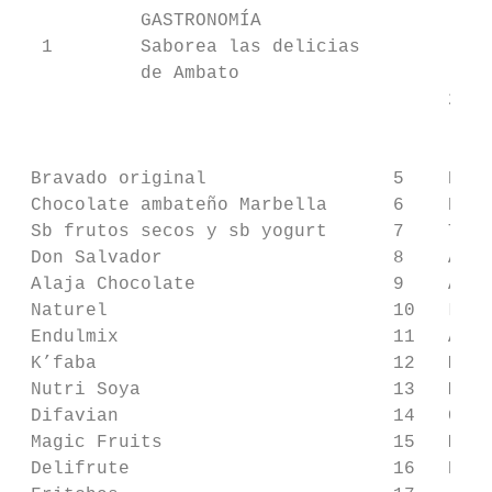
           GASTRONOMÍA                     
  1        Saborea las delicias

           de Ambato

                                       2   
                                           
 Bravado original                 5    El S
 Chocolate ambateño Marbella      6    Kris
 Sb frutos secos y sb yogurt      7    Teji
 Don Salvador                     8    Arte
 Alaja Chocolate                  9    Arte
 Naturel                          10   La D
 Endulmix                         11   Arte
 K’faba                           12   Muñe
 Nutri Soya                       13   Mady
 Difavian                         14   Crea
 Magic Fruits                     15   Moon
 Delifrute                        16   Eliz