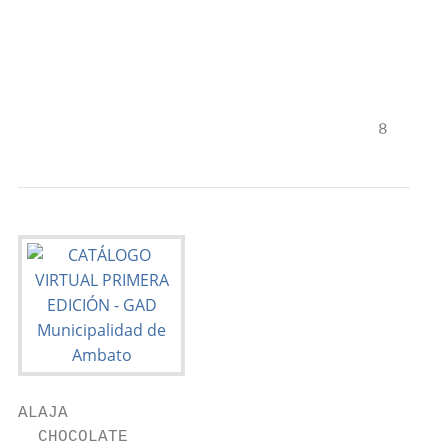
                                           
                                           
                                           
                                    8
ALAJA

  CHOCOLATE
