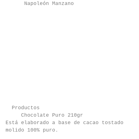
      Napoleón Manzano

                                           
                                           
                                           
                                           
                                           
                                           
                                           
                                           
                                           
                                           
                                           
  Productos

     Chocolate Puro 210gr                  
Está elaborado a base de cacao tostado

molido 100% puro.                          
                                           