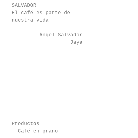
  SALVADOR

  El café es parte de

  nuestra vida

           Ángel Salvador

                     Jaya

                                        Nac
                                        El 
                                        pro
                                        y d
                                        vez
                                          P
                                          C
                                          Y
  Productos

    Café en grano
