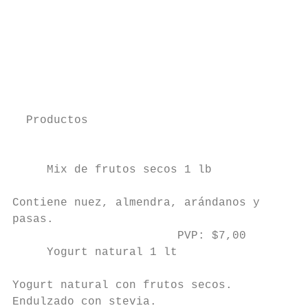
                                           
                                           
                                           
                                           
                                           
                                           
  Productos                                
                                           
                                           
     Mix de frutos secos 1 lb

                                           
Contiene nuez, almendra, arándanos y

pasas.

                        PVP: $7,00         
     Yogurt natural 1 lt                   
                                           
Yogurt natural con frutos secos.           
Endulzado con stevia.
