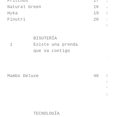
 Fritchos                         17   Awan
 Natural Green                    18   Arte
 Hyka                             19   Mari
 Finutri                          20   Sylv
                                       Répl
           BISUTERÍA                       
  1        Existe una prenda

           que va contigo

                                       2   
                                           
 Mambo Deluxe                     40   Mako
                                       Owl 
                                       Vita
                                       Natu
                                       Jabo
           TECNOLOGÍA
