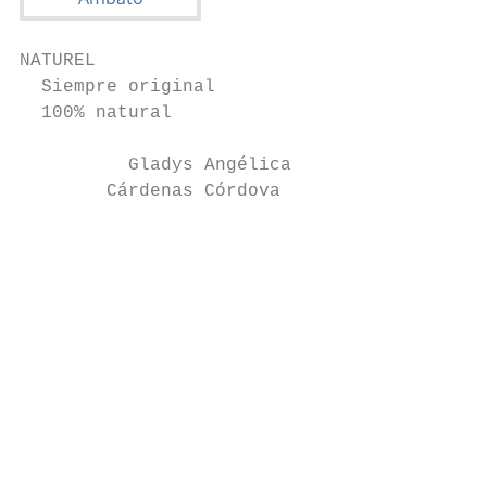
NATUREL

  Siempre original

  100% natural

          Gladys Angélica

        Cárdenas Córdova

                                           
                                           
                                           
                                           
                                           
                                           
                                           
                                           
                                           