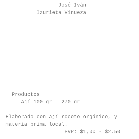
                 José Iván

          Izurieta Vinueza

                                           
                                           
                                           
                                           
                                           
                                           
                                           
                                           
  Productos

     Ají 100 gr – 270 gr                   
Elaborado con ají rocoto orgánico, y       
materia prima local.                       
                   PVP: $1,00 - $2,50      