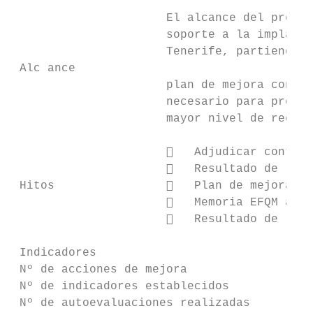
                      El alcance del presen
                      soporte a la implanta
                      Tenerife, partiendo d
 Alc ance

                      plan de mejora con lo
                      necesario para proced
                      mayor nivel de recono
                         Adjudicar contrat
                         Resultado de la a
 Hitos                   Plan de mejora ac
                         Memoria EFQM actu
                         Resultado de la e
 Indicadores                               
 Nº de acciones de mejora                Nú
 Nº de indicadores establecidos          Nú
 Nº de autoevaluaciones realizadas       Nú