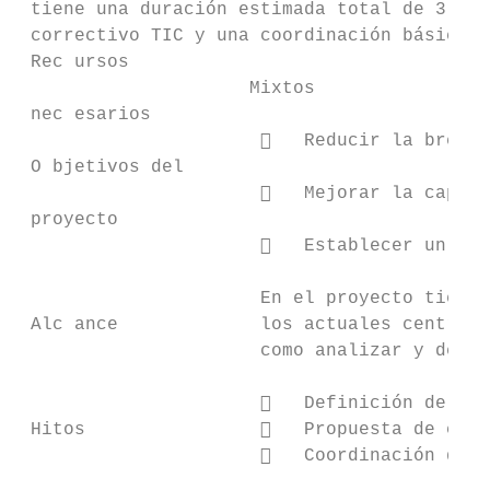
 tiene una duración estimada total de 3 año
 correctivo TIC y una coordinación básica d
 Rec ursos

                     Mixtos               O
 nec esarios

                         Reducir la brecha
 O bjetivos del

                         Mejorar la capaci
 proyecto

                         Establecer un mod
                      En el proyecto tiene 
 Alc ance             los actuales centros 
                      como analizar y defin
                         Definición del nu
 Hitos                   Propuesta de cont
                         Coordinación del 