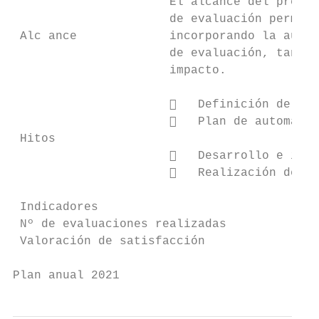
                      El alcance del presen
                      de evaluación permane
 Alc ance             incorporando la autom
                      de evaluación, tanto 
                      impacto.

                         Definición del si
                         Plan de automatiz
 Hitos

                         Desarrollo e impl
                         Realización de la
 Indicadores                               
 Nº de evaluaciones realizadas           Nú
 Valoración de satisfacción              Va
Plan anual 2021                            