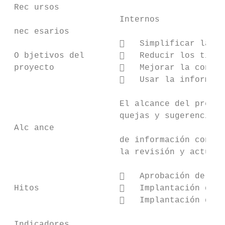
 Rec ursos                                 
                      Internos             
 nec esarios                               
                         Simplificar la ge
 O bjetivos del          Reducir los tiemp
 proyecto                Mejorar la consis
                         Usar la informaci
                      El alcance del presen
                      quejas y sugerencias 
 Alc ance

                      de información consis
                      la revisión y actuali
                         Aprobación del re
 Hitos                   Implantación de m
                         Implantación de l
 Indicadores                               