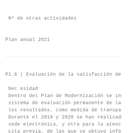
                                           
                                           
 Nº de otras actividades

                                           
Plan anual 2021                            
P1.6 | Evaluación de la satisfacción de la 
 Nec esidad

 Dentro del Plan de Modernización se incorp
 sistema de evaluación permanente de la sat
 los resultados, como medida de transparenc
 Durante el 2019 y 2020 se han realizado do
 sede electrónica, y otra para la atención 
 cita previa, de las que se obtuvo informac