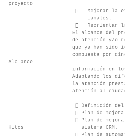
 proyecto

                          Mejorar la efici
                           canales.

                          Reorientar la at
                      El alcance del presen
                      de atención y/o relac
                      que ya han sido ident
                      compuesta por cinco c
 Alc ance

                      información en los di
                      Adaptando los diferen
                      la atención prestada 
                      atención al ciudadano
                        Definición del nue
                        Plan de mejora de 
                        Plan de mejora de 
 Hitos                   sistema CRM.

                        Plan de automatiza