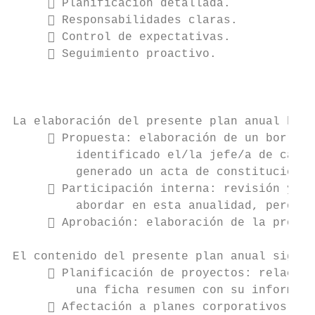
      Planificación detallada.

      Responsabilidades claras.

      Control de expectativas.

      Seguimiento proactivo.

                                           
La elaboración del presente plan anual ha s
      Propuesta: elaboración de un borrado
         identificado el/la jefe/a de cada 
         generado un acta de constitución p
      Participación interna: revisión y me
         abordar en esta anualidad, pero se
      Aprobación: elaboración de la propue
El contenido del presente plan anual sigue 
      Planificación de proyectos: relación
         una ficha resumen con su informaci
      Afectación a planes corporativos: ac