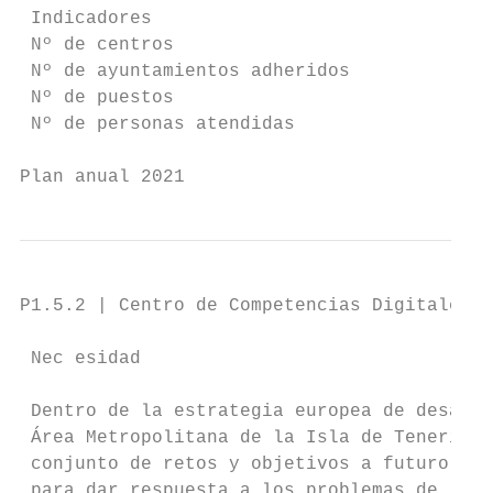
 Indicadores                              D
 Nº de centros                          Núm
 Nº de ayuntamientos adheridos          Núm
 Nº de puestos                          Núm
 Nº de personas atendidas               Núm
Plan anual 2021                            
P1.5.2 | Centro de Competencias Digitales d
 Nec esidad

 Dentro de la estrategia europea de desarro
 Área Metropolitana de la Isla de Tenerife:
 conjunto de retos y objetivos a futuro que
 para dar respuesta a los problemas de la c