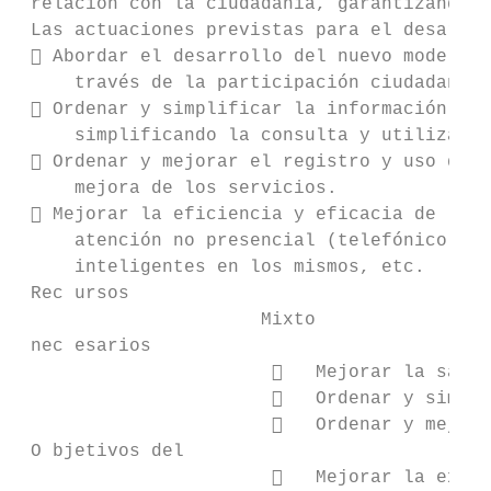
 relación con la ciudadanía, garantizando c
 Las actuaciones previstas para el desarrol
  Abordar el desarrollo del nuevo modelo y
     través de la participación ciudadana, 
  Ordenar y simplificar la información sob
     simplificando la consulta y utilizació
  Ordenar y mejorar el registro y uso de l
     mejora de los servicios.

  Mejorar la eficiencia y eficacia de los 
     atención no presencial (telefónico), l
     inteligentes en los mismos, etc.

 Rec ursos                                 
                      Mixto                
 nec esarios                               
                          Mejorar la satis
                          Ordenar y simpli
                          Ordenar y mejora
 O bjetivos del

                          Mejorar la exper