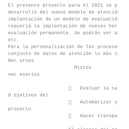
 El presente proyecto para el 2021 se plant
 desarrollo del nuevo modelo de atención ci
 implantación de un modelo de evaluación co
 requeriá la implantación de nuevas herrami
 evaluación permanente. Se podrán ver afect
 etc.

 Para la personalización de los procesos de
 conjunto de datos de atención lo más compl
 Rec ursos                                 
                        Mixtos             
 nec esarios                               
                         Evaluar la satisf
 O bjetivos del

                         Automatizar y hac
 proyecto

                         Hacer transparent