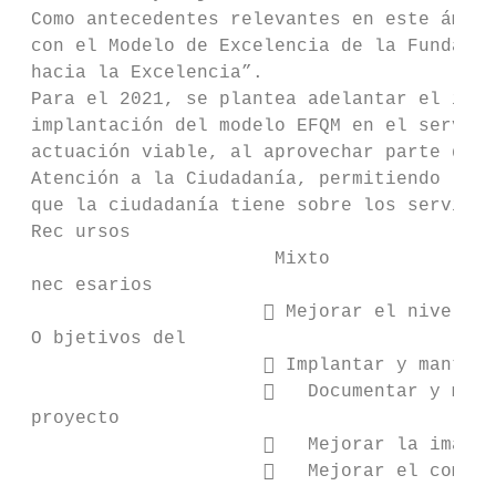
 Como antecedentes relevantes en este ámbit
 con el Modelo de Excelencia de la Fundació
 hacia la Excelencia”.

 Para el 2021, se plantea adelantar el inic
 implantación del modelo EFQM en el servici
 actuación viable, al aprovechar parte del 
 Atención a la Ciudadanía, permitiendo la m
 que la ciudadanía tiene sobre los servicio
 Rec ursos                                 
                       Mixto               
 nec esarios                               
                       Mejorar el nivel de
 O bjetivos del

                       Implantar y mantene
                         Documentar y mejo
 proyecto

                         Mejorar la imagen
                         Mejorar el compro