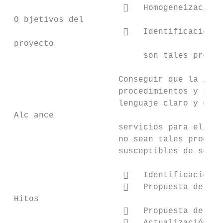
                          Homogeneización 
 O bjetivos del

                          Identificación d
 proyecto

                           son tales proced
                      Conseguir que la info
                      procedimientos y serv
                      lenguaje claro y comp
 Alc ance

                      servicios para elimin
                      no sean tales procedi
                      susceptibles de serlo
                          Identificación y
                          Propuesta de hom
 Hitos

                          Propuesta de eli