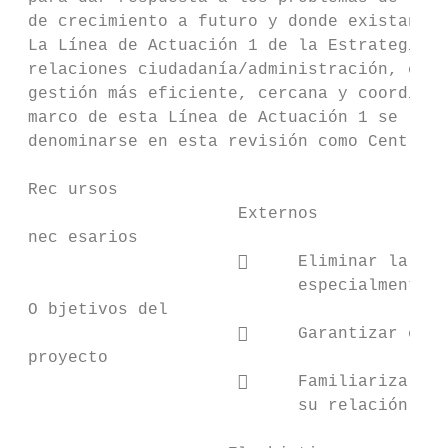
 de crecimiento a futuro y donde existan al
 La Línea de Actuación 1 de la Estrategia E
 relaciones ciudadanía/administración, esta
 gestión más eficiente, cercana y coordinad
 marco de esta Línea de Actuación 1 se real
 denominarse en esta revisión como Centros 
 Rec ursos

                      Externos             
 nec esarios

                           Eliminar la bre
                            especialmente a
 O bjetivos del

                           Garantizar el a
 proyecto

                           Familiarizar a 
                            su relación mul