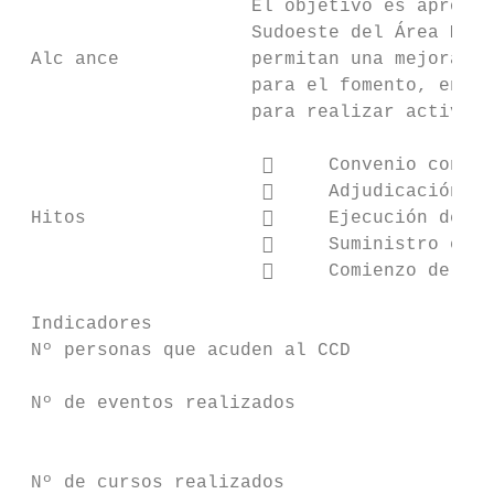
                     El objetivo es aprovec
                     Sudoeste del Área Metr
 Alc ance            permitan una mejora ef
                     para el fomento, en es
                     para realizar activida
                           Convenio con lo
                           Adjudicación co
 Hitos                     Ejecución de ob
                           Suministro equi
                           Comienzo de las
 Indicadores                               
 Nº personas que acuden al CCD             
                                           
 Nº de eventos realizados

                                           
                                           
 Nº de cursos realizados                   