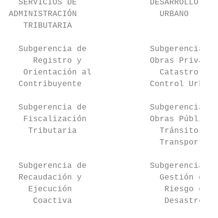
  SERVICIOS DE               DESARROLLO    
ADMINISTRACIÓN                 URBANO      
   TRIBUTARIA

  Subgerencia de             Subgerencia de
     Registro y              Obras Privadas
   Orientación al              Catastro y  
  Contribuyente              Control Urbano
                                           
  Subgerencia de             Subgerencia de
   Fiscalización             Obras Públicas
    Tributaria                 Tránsito y  
                               Transporte  
                                           
  Subgerencia de             Subgerencia de

  Recaudación y                Gestión del

    Ejecución                   Riesgo de  
     Coactiva                   Desastres  
                                           