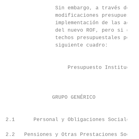
                Sin embargo, a través del a
                modificaciones presupuestar
                implementación de las activ
                del nuevo ROF, pero si gene
                techos presupuestales por c
                siguiente cuadro:

                                           
                    Presupuesto Institucion
                                           
                                           
               GRUPO GENÉRICO              
                                           
                                           
2.1      Personal y Obligaciones Sociales  
2.2   Pensiones y Otras Prestaciones Social