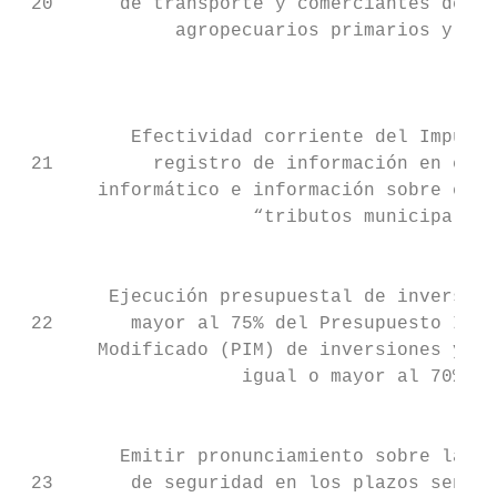
 20      de transporte y comerciantes de al
              agropecuarios primarios y pie
                                           
                                           
          Efectividad corriente del Impuest
 21         registro de información en el a
       informático e información sobre el h
                     “tributos municipales”
                                           
        Ejecución presupuestal de inversion
 22       mayor al 75% del Presupuesto Inst
       Modificado (PIM) de inversiones y al
                    igual o mayor al 70%.  
                                           
         Emitir pronunciamiento sobre las c
 23       de seguridad en los plazos señala