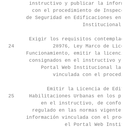
        instructivo y publicar la informaci
         con el procedimiento de Inspección
       de Seguridad en Edificaciones en el 
                          Institucional.

        Exigir los requisitos contemplados 
 24             28976, Ley Marco de Licenci
       Funcionamiento, emitir la licencia e
        consignados en el instructivo y pub
            Portal Web Institucional la inf
                vinculada con el procedimie
              Emitir la Licencia de Edifica
 25     Habilitaciones Urbanas en los plazo
            en el instructivo, de conformid
         regulado en las normas vigentes y 
       información vinculada con el procedi
                    el Portal Web Instituci