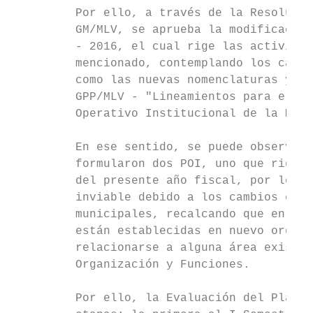
         Por ello, a través de la Resolució
         GM/MLV, se aprueba la modificación
         - 2016, el cual rige las actividad
         mencionado, contemplando los cambi
         como las nuevas nomenclaturas y co
         GPP/MLV - "Lineamientos para el Se
         Operativo Institucional de la Muni
         En ese sentido, se puede observar 
         formularon dos POI, uno que rige e
         del presente año fiscal, por lo qu
         inviable debido a los cambios estr
         municipales, recalcando que en cas
         están establecidas en nuevo organi
         relacionarse a alguna área existen
         Organización y Funciones.

         Por ello, la Evaluación del Plan O