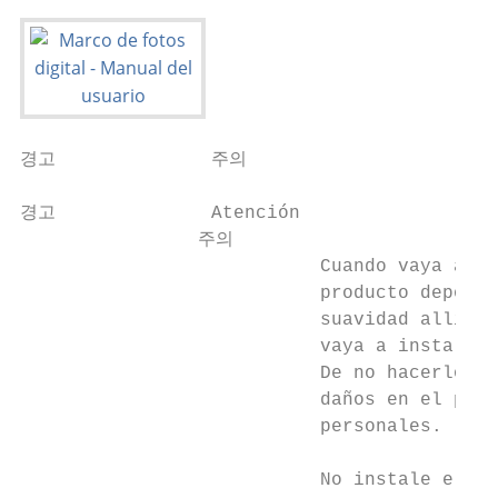
경고              주의

경고              Atención

                주의

                           Cuando vaya a in
                           producto deposít
                           suavidad allí do
                           vaya a instalar.
                           De no hacerlo, p
                           daños en el prod
                           personales.

                           No instale el pr