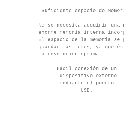
            Suficiente espacio de Memoria m
                                           
           No se necesita adquirir una memo
           enorme memoria interna incorpora
           El espacio de la memoria se pued
           guardar las fotos, ya que éstas 
           la resolución óptima.

                 Fácil conexión de un

                  dispositivo externo

                  mediante el puerto       
                         USB.

                                           
                                           
                                           
                                           
                                           