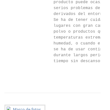
                    producto puede ocasiona
                    serios problemas de cal
                    derivados del entorno.

                    Se ha de tener cuidado 
                    lugares con gran cantid
                    polvo o productos quími
                    temperaturas extremas,

                    humedad, o cuando el pr
                    se ha de usar continuam
                    durante largos periodos
                    tiempo sin descansos.

                                           
                                           