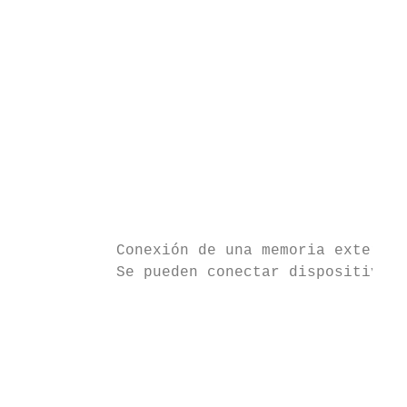
                                           
                                           
                                           
                                           
                                           
                                           
                                           
                                           
                                           
                                           
           Conexión de una memoria externa

           Se pueden conectar dispositivos 
                                           
                                           
                                           
                                           