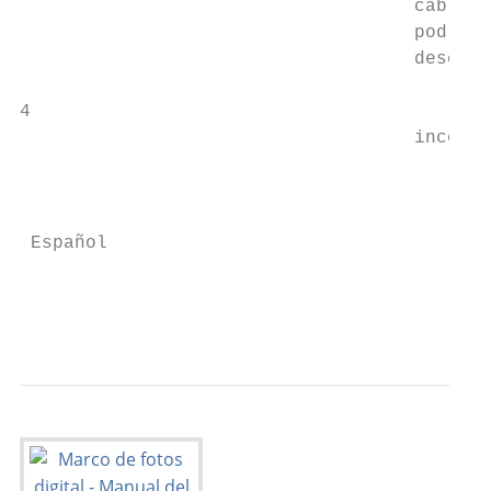
                                    cable d
                                    podría 
                                    descarg
4

                                    incendi
                                           
                                           
                                           
 Español

                                           
                                           