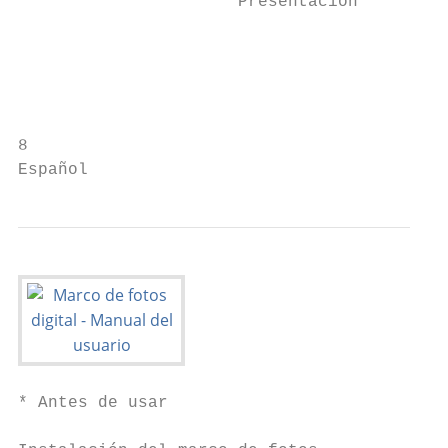
                      Presentación

                                           
                                           
                                           
8

Español
* Antes de usar
