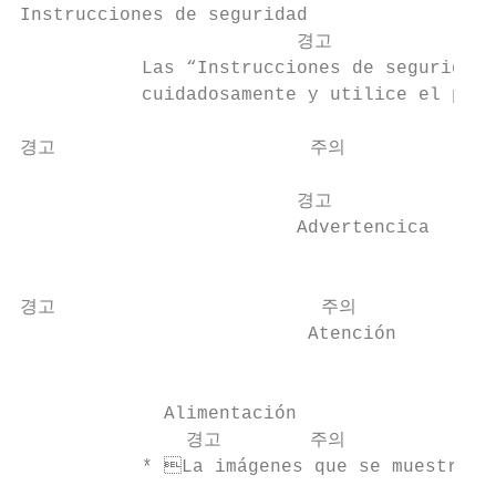
Instrucciones de seguridad

                         경고              
           Las “Instrucciones de seguridad”
           cuidadosamente y utilice el prod
경고                       주의

                                           
                         경고

                         Advertencica     
                                           
경고                        주의

                          Atención         
                                           
             Alimentación

               경고        주의

           * La imágenes que se muestran s