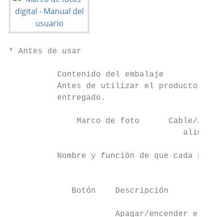
* Antes de usar

          Contenido del embalaje

          Antes de utilizar el producto com
          entregado.

              Marco de foto      Cable/adap
                                    aliment
          Nombre y función de que cada piez
                                           
             Botón    Descripción          
                                           
                      Apagar/encender el   