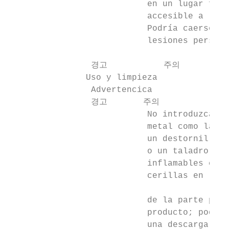
                           en un lugar fáci
                           accesible a los 
                           Podría caerse y 
                           lesiones persona
                경고           주의

               Uso y limpieza

                Advertencica

                경고       주의

                           No introduzca ob
                           metal como la pu
                           un destornillado
                           o un taladro, ni
                           inflamables como
                           cerillas en los 
                                           
                           de la parte post
                           producto; podría
                           una descarga elé