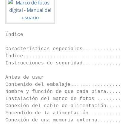
Índice

Características especiales.................
Índice.....................................
Instrucciones de seguridad.................
Antes de usar                              
Contenido del embalaje.....................
Nombre y función de que cada pieza.........
Instalación del marco de fotos ............
Conexión del cable de alimentación.........
Encendido de la alimentación...............
Conexión de una memoria externa............
                                           