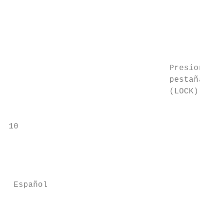
                                           
                                           
                                           
                                           
                                           
                                 Presione c
                                 pestaña de
                                 (LOCK) car
                                           
10                                         
                                           
                                           
                                           
                                           
 Español

                                           