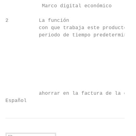
            Marco digital económico

2          La función 

           con que trabaja este producto só
           periodo de tiempo predeterminado
                                           
                                           
                                           
                                           
                                           
                                           
           ahorrar en la factura de la elec
Español