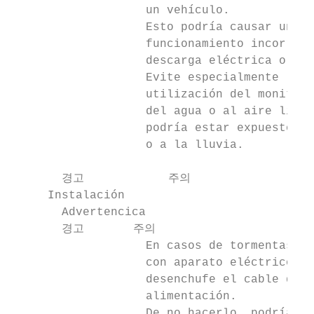
                   un vehículo.            
                   Esto podría causar un   
                   funcionamiento incorrect
                   descarga eléctrica o fue
                   Evite especialmente la

                   utilización del monitor 
                   del agua o al aire libre
                   podría estar expuesto a 
                   o a la lluvia.

       경고            주의

     Instalación

       Advertencica

       경고       주의

                   En casos de tormentas   
                   con aparato eléctrico   
                   desenchufe el cable de  
                   alimentación.           
                   De no hacerlo, podría pr