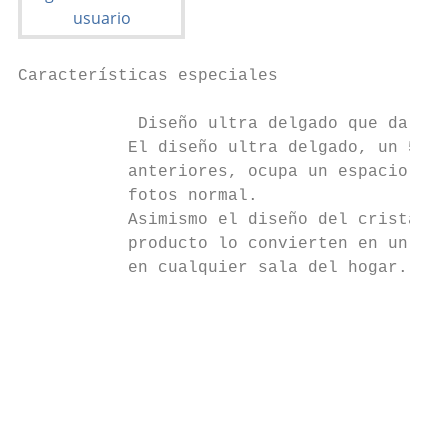
Características especiales

            Diseño ultra delgado que da vid
           El diseño ultra delgado, un 50% 
           anteriores, ocupa un espacio muc
           fotos normal.

           Asimismo el diseño del cristal y
           producto lo convierten en un ref
           en cualquier sala del hogar.

                                           
                                           
                                           
                                           
                                           
                                           