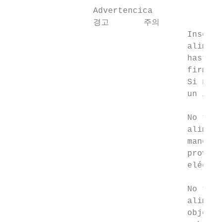
                 Advertencica

                 경고       주의

                                    Inserte
                                    aliment
                                    hasta q
                                    firmeme
                                    Si no l
                                    un ince
                                    No toqu
                                    aliment
                                    manos h
                                    provoca
                                    eléctri
                                    No tire
                                    aliment
                                    objetos