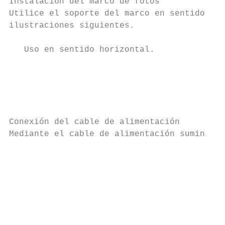
Instalación del marco de fotos

Utilice el soporte del marco en sentido hor
ilustraciones siguientes.

   Uso en sentido horizontal.              
                                           
                                           
                                           
Conexión del cable de alimentación

Mediante el cable de alimentación suministr
                                           
                                           
                                           
                                           
                                           