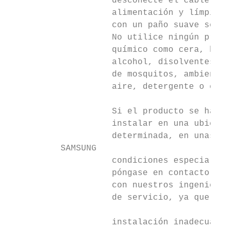
                    desconecte el cable de 
                    alimentación y límpielo
                    con un paño suave seco.
                    No utilice ningún produ
                    químico como cera, benz
                    alcohol, disolventes, r
                    de mosquitos, ambientad
                    aire, detergente o cera
                    Si el producto se ha de
                    instalar en una ubicaci
                    determinada, en unas   
          SAMSUNG

                    condiciones especiales,
                    póngase en contacto    
                    con nuestros ingenieros
                    de servicio, ya que una
                                           
                    instalación inadecuada 