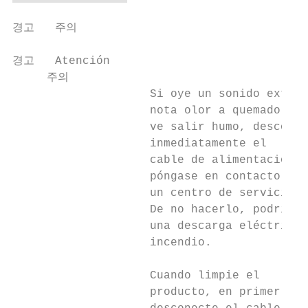
경고   주의

경고   Atención

     주의

                    Si oye un sonido extrañ
                    nota olor a quemado o  
                    ve salir humo, desconec
                    inmediatamente el      
                    cable de alimentación y
                    póngase en contacto con
                    un centro de servicio. 
                    De no hacerlo, podría p
                    una descarga eléctrica 
                    incendio.

                    Cuando limpie el       
                    producto, en primer lug