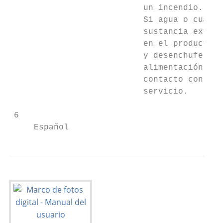
                           un incendio.

                           Si agua o cualqu
                           sustancia extrañ
                           en el producto, 
                           y desenchufe el 
                           alimentación; pó
                           contacto con un 
                           servicio.

 6

     Español