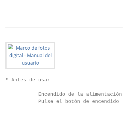
                                           
                                           
* Antes de usar

           Encendido de la alimentación

           Pulse el botón de encendido [   
                                           
                                           
                                           