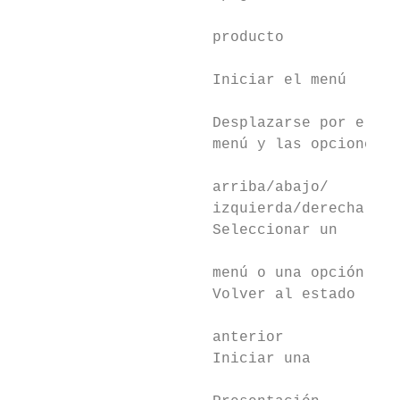
                                           
                      producto             
                                           
                      Iniciar el menú      
                      Desplazarse por el   
                      menú y las opciones  
                                          [
                      arriba/abajo/

                      izquierda/derecha

                      Seleccionar un

                                           
                      menú o una opción    
                      Volver al estado     
                                           
                      anterior

                      Iniciar una

                                           