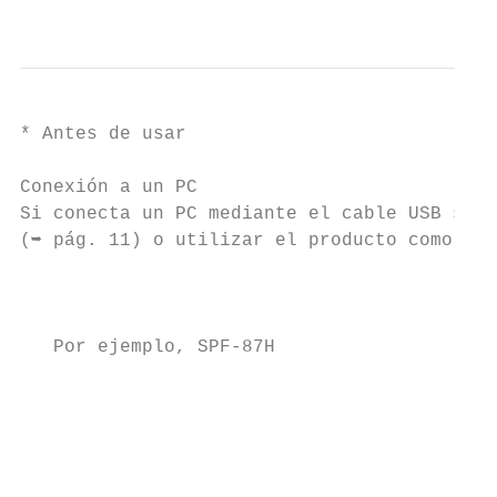
                                           
* Antes de usar

Conexión a un PC

Si conecta un PC mediante el cable USB sumi
(➥ pág. 11) o utilizar el producto como un 
                                           
   Por ejemplo, SPF-87H

                                           
                                           
                                           