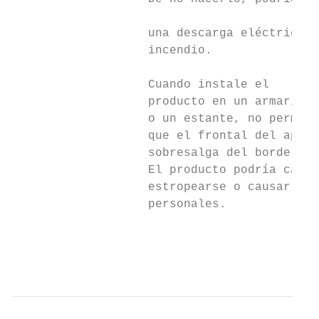
                                           
                   una descarga eléctrica o
                   incendio.

                   Cuando instale el       
                   producto en un armario  
                   o un estante, no permita
                   que el frontal del apara
                   sobresalga del borde.   
                   El producto podría caers
                   estropearse o causar her
                   personales.             
                                           
                                           
                                           