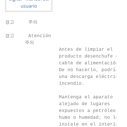
경고     주의

경고     Atención

       주의

                   Antes de limpiar el     
                   producto desenchufe el  
                   cable de alimentación.  
                   De no hacerlo, podría pr
                   una descarga eléctrica o
                   incendio.

                   Mantenga el aparato     
                   alejado de lugares      
                   expuestos a petróleo,   
                   humo o humedad; no lo

                   instale en el interior d