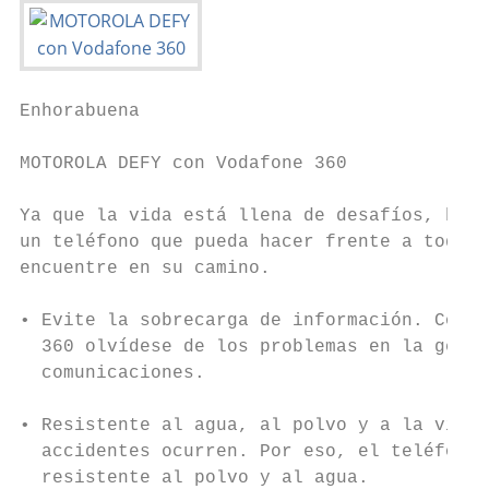
Enhorabuena                                
                                           
MOTOROLA DEFY con Vodafone 360

                                           
Ya que la vida está llena de desafíos, hemo
un teléfono que pueda hacer frente a todo l
encuentre en su camino.

                                           
• Evite la sobrecarga de información. Con V
  360 olvídese de los problemas en la gesti
  comunicaciones.

                                           
• Resistente al agua, al polvo y a la vida 
  accidentes ocurren. Por eso, el teléfono 
  resistente al polvo y al agua.           