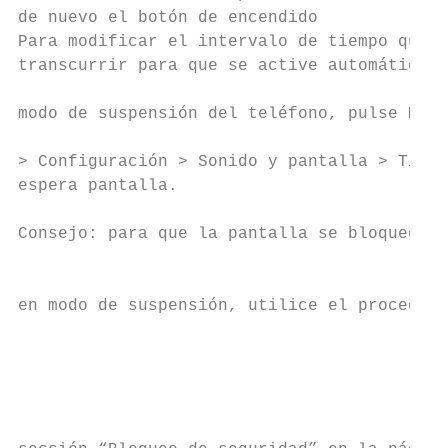
de nuevo el botón de encendido            .
Para modificar el intervalo de tiempo que d
transcurrir para que se active automáticame
                                           
modo de suspensión del teléfono, pulse Menú
                                           
> Configuración > Sonido y pantalla > Tiemp
espera pantalla.                           
Consejo: para que la pantalla se bloquee cu
                                           
                                           
en modo de suspensión, utilice el procedimi
                                           
                                           
                                           
                                           
                                           