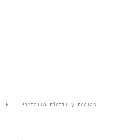
                                           
                                           
                                           
                                           
                                           
                                           
                                           
                                           
                                           
                                           
                                           
                                           
                                           
6    Pantalla táctil y teclas