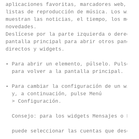
aplicaciones favoritas, marcadores web, con
listas de reproducción de música. Los widge
muestran las noticias, el tiempo, los mensa
novedades.                                 
Deslícese por la parte izquierda o derecha 
pantalla principal para abrir otros paneles
directos y widgets.                        
                                           
• Para abrir un elemento, púlselo. Pulse In
  para volver a la pantalla principal.     
                                           
• Para cambiar la configuración de un widge
  y, a continuación, pulse Menú            
  > Configuración.                         
                                           
  Consejo: para los widgets Mensajes o Even
                                           
  puede seleccionar las cuentas que desee m
                                           