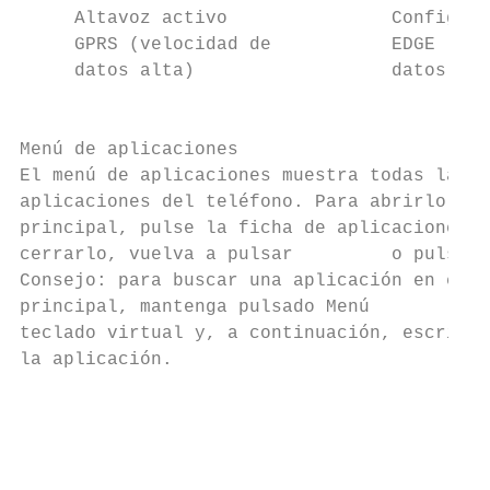
     Altavoz activo               Configura
     GPRS (velocidad de           EDGE (vel
     datos alta)                  datos más
                                           
                                           
Menú de aplicaciones                       
El menú de aplicaciones muestra todas las

aplicaciones del teléfono. Para abrirlo des
principal, pulse la ficha de aplicaciones  
cerrarlo, vuelva a pulsar         o pulse I
Consejo: para buscar una aplicación en el m
principal, mantenga pulsado Menú          p
teclado virtual y, a continuación, escriba 
la aplicación.                             
                                           
                                           
                                           