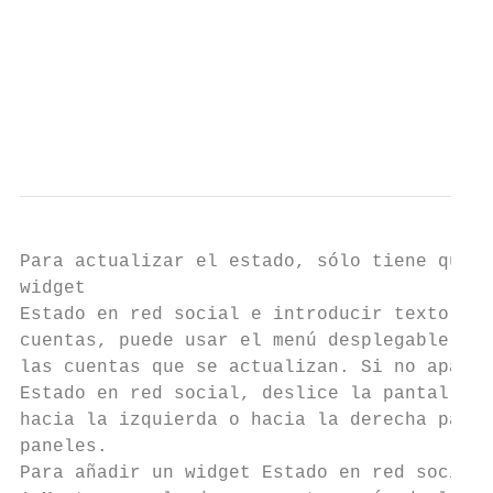
                                           
                                           
                                           
                                           
                                           
Para actualizar el estado, sólo tiene que p
widget                                     
Estado en red social e introducir texto. Si
cuentas, puede usar el menú desplegable par
las cuentas que se actualizan. Si no aparec
Estado en red social, deslice la pantalla p
hacia la izquierda o hacia la derecha para 
paneles.                                   
Para añadir un widget Estado en red social: