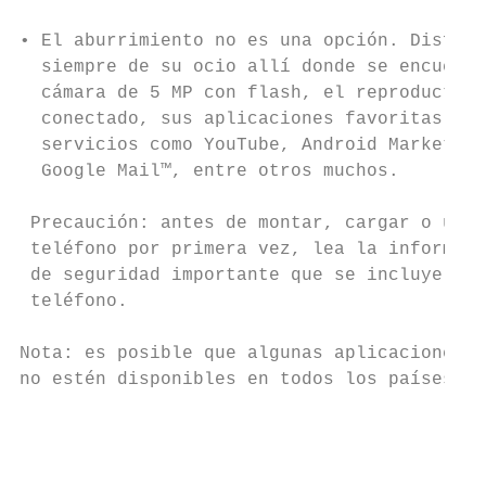
                                           
• El aburrimiento no es una opción. Disfrut
  siempre de su ocio allí donde se encuentr
  cámara de 5 MP con flash, el reproductor 
  conectado, sus aplicaciones favoritas de 
  servicios como YouTube, Android Market™ o

  Google Mail™, entre otros muchos.

 Precaución: antes de montar, cargar o util
 teléfono por primera vez, lea la informaci
 de seguridad importante que se incluye con
 teléfono.

Nota: es posible que algunas aplicaciones y
no estén disponibles en todos los países.

                                           