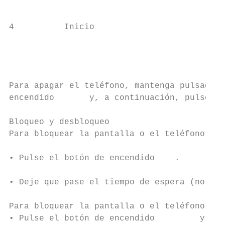
                                           
4          Inicio
Para apagar el teléfono, mantenga pulsada l
encendido       y, a continuación, pulse Ap
                                           
Bloqueo y desbloqueo                       
Para bloquear la pantalla o el teléfono:

                                           
• Pulse el botón de encendido    .

                                           
• Deje que pase el tiempo de espera (no pul
                                           
Para bloquear la pantalla o el teléfono:   
• Pulse el botón de encendido         y, a 