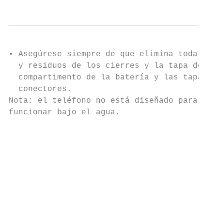
• Asegúrese siempre de que elimina toda la 
  y residuos de los cierres y la tapa del  
  compartimento de la batería y las tapas d
  conectores.                              
Nota: el teléfono no está diseñado para flo
funcionar bajo el agua.                    
                                           
                                           
                                           
                                           
                                           
                                           