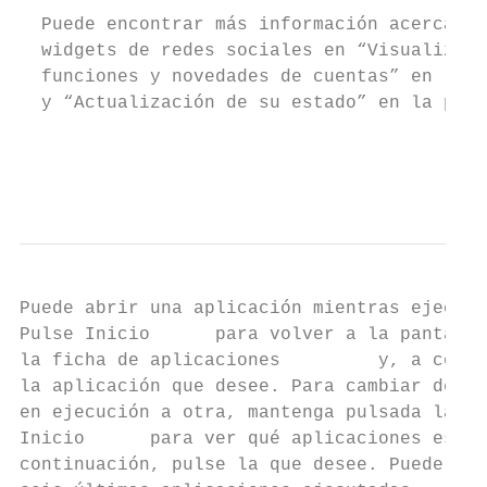
  Puede encontrar más información acerca de
  widgets de redes sociales en “Visualizaci
  funciones y novedades de cuentas” en la p
  y “Actualización de su estado” en la pági
                                           
                                           
Puede abrir una aplicación mientras ejecuta
Pulse Inicio      para volver a la pantalla
la ficha de aplicaciones         y, a conti
la aplicación que desee. Para cambiar de un
en ejecución a otra, mantenga pulsada la te
Inicio      para ver qué aplicaciones están
continuación, pulse la que desee. Puede ver