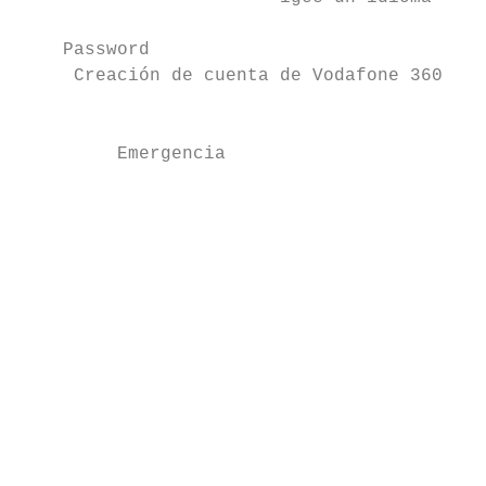
                                           
    Password

     Creación de cuenta de Vodafone 360    
                                           
                                           
         Emergencia                      In
                                           
                                           
                                           
                                           
                                           
                                           
                                           
                                           
                                           
                                           