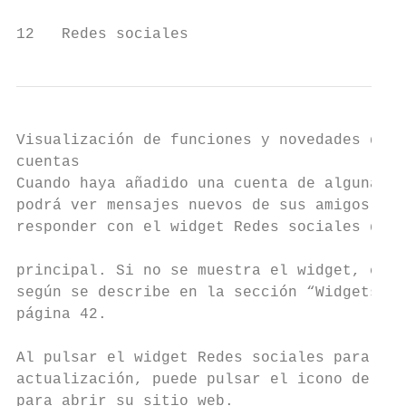
12   Redes sociales
Visualización de funciones y novedades de  
cuentas                                    
Cuando haya añadido una cuenta de alguna re
podrá ver mensajes nuevos de sus amigos y  
responder con el widget Redes sociales de l
                                           
principal. Si no se muestra el widget, conf
según se describe en la sección “Widgets” e
página 42.

                                           
Al pulsar el widget Redes sociales para abr
actualización, puede pulsar el icono de la 
para abrir su sitio web.                   