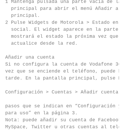
1 Mantenga pulsada una parte vacía de la pa
  principal para abrir el menú Añadir a la 
  principal.                               
2 Pulse Widgets de Motorola > Estado en red
  social. El widget aparece en la parte vac
  mostrará el estado la próxima vez que el 
  actualice desde la red.                  
                                           
Añadir una cuenta                          
Si no configura la cuenta de Vodafone 360 l
vez que se enciende el teléfono, puede hace
tarde. En la pantalla principal, pulse Menú
                                           
Configuración > Cuentas > Añadir cuenta y s
                                           
pasos que se indican en “Configuración y pr
para uso” en la página 3.

Nota: puede añadir su cuenta de Facebook,

MySpace, Twitter u otras cuentas al teléfon