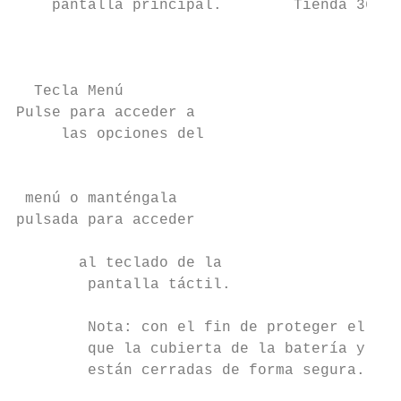
    pantalla principal.        Tienda 360  
                                           
                                           
                                           
  Tecla Menú                               
Pulse para acceder a                       
     las opciones del                      
                                           
                                           
 menú o manténgala

pulsada para acceder

                                           
       al teclado de la                    
        pantalla táctil.                   
                                           
        Nota: con el fin de proteger el tel
        que la cubierta de la batería y tod
        están cerradas de forma segura.

                                           