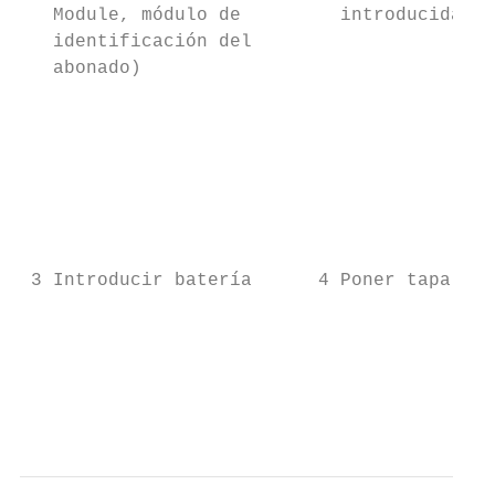
   Module, módulo de         introducida)  
   identificación del                      
   abonado)

                                           
                                           
                                           
                                           
                                           
                                           
 3 Introducir batería      4 Poner tapa    
                                           
                                           
                                           
                                           