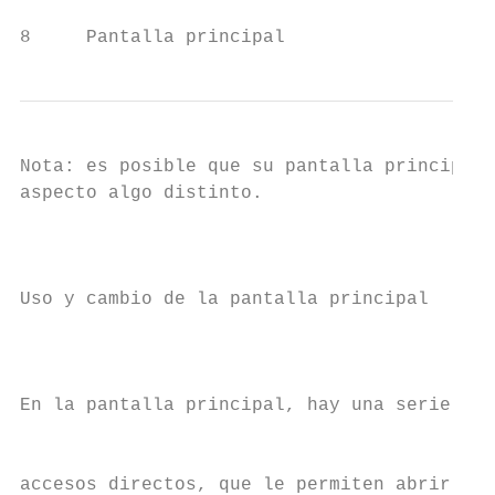
8     Pantalla principal
Nota: es posible que su pantalla principal 
aspecto algo distinto.                     
                                           
                                           
Uso y cambio de la pantalla principal      
                                           
                                           
En la pantalla principal, hay una serie de 
                                           
accesos directos, que le permiten abrir sus