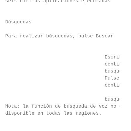
seis últimas aplicaciones ejecutadas.      
                                           
                                           
Búsquedas                                  
                                           
Para realizar búsquedas, pulse Buscar      
                                           
                                  Escriba y
                                  continuac
                                  búsqueda.

                                  Pulse el 
                                  continuac
                                           
                                  búsqueda 
Nota: la función de búsqueda de voz no está

disponible en todas las regiones.

                                           
                                           