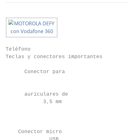
Teléfono                                   
Teclas y conectores importantes            
                                           
      Conector para

                                           
                                           
      auriculares de                       
            3,5 mm                         
                                           
                                           
                                           
    Conector micro                         
              USB                          