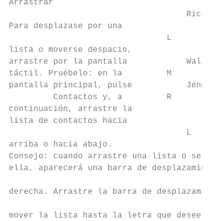
Arrastrar                                  
                                    Rick Wa
Para desplazase por una                    
                                L

lista o moverse despacio,                  
arrastre por la pantalla            Wallace
táctil. Pruébelo: en la         M          
pantalla principal, pulse           Jennie 
         Contactos y, a         R          
continuación, arrastre la                  
lista de contactos hacia

                                    L   H t

arriba o hacia abajo.                      
Consejo: cuando arrastre una lista o se des
ella, aparecerá una barra de desplazamiento
                                           
derecha. Arrastre la barra de desplazamient
                                           
mover la lista hasta la letra que desee (A-