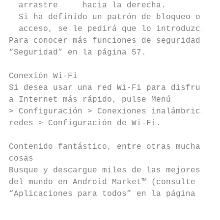
  arrastre     hacia la derecha.           
  Si ha definido un patrón de bloqueo o un 
  acceso, se le pedirá que lo introduzca.  
Para conocer más funciones de seguridad, co
“Seguridad” en la página 57.               
                                           
Conexión Wi-Fi                             
Si desea usar una red Wi-Fi para disfrutar 
a Internet más rápido, pulse Menú

> Configuración > Conexiones inalámbricas y
redes > Configuración de Wi-Fi.            
                                           
Contenido fantástico, entre otras muchas   
cosas                                      
Busque y descargue miles de las mejores apl
del mundo en Android Market™ (consulte

“Aplicaciones para todos” en la página 33).

                                           