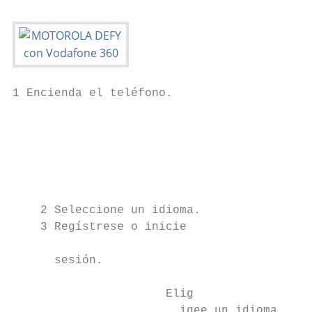
1 Encienda el teléfono.                    
                                           
                                           
                                           
                                           
                                           
                                           
    2 Seleccione un idioma.                
    3 Regístrese o inicie                  
                                           
      sesión.                              
                                           
                      Elig

                        igee un idioma     