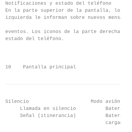
Notificaciones y estado del teléfono       
En la parte superior de la pantalla, los ic
izquierda le informan sobre nuevos mensajes
                                           
eventos. Los iconos de la parte derecha le 
estado del teléfono.                       
                                           
                                           
                                           
10    Pantalla principal
Silencio                     Modo avión    
     Llamada en silencio          Batería (
     Señal (itinerancia)          Batería (
                                  cargada)

                                           