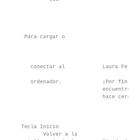
                                           
                                           
                                           
                                           
      Para cargar o                        
                                           
                                           
        conectar al            Laura Fernán
                                           
        ordenador.             ¡Por fin lo

                               encuentro!  
                               hace cerca d
                                           
                                           
     Tecla Inicio                          
            Volver a la
