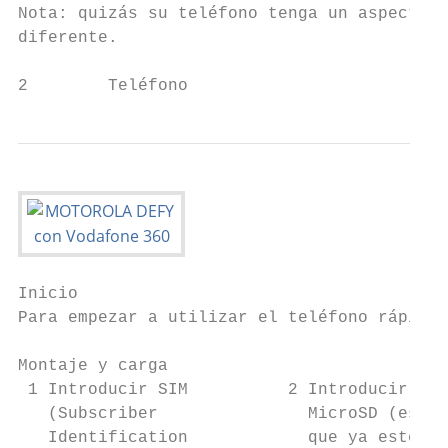
Nota: quizás su teléfono tenga un aspecto u
diferente.                                 
2        Teléfono
Inicio                                     
Para empezar a utilizar el teléfono rápidam
                                           
Montaje y carga

 1 Introducir SIM          2 Introducir la 
   (Subscriber               MicroSD (es po
   Identification            que ya esté
