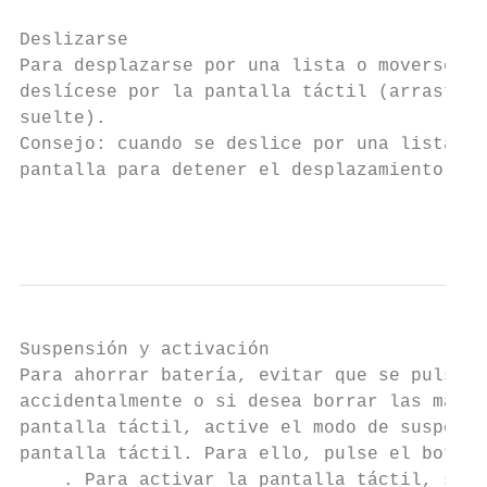
                                           
Deslizarse                                 
Para desplazarse por una lista o moverse rá
deslícese por la pantalla táctil (arrastre 
suelte).                                   
Consejo: cuando se deslice por una lista la
pantalla para detener el desplazamiento.   
                                           
Suspensión y activación                    
Para ahorrar batería, evitar que se pulsen 
accidentalmente o si desea borrar las manch
pantalla táctil, active el modo de suspensi
pantalla táctil. Para ello, pulse el botón 
    . Para activar la pantalla táctil, sólo