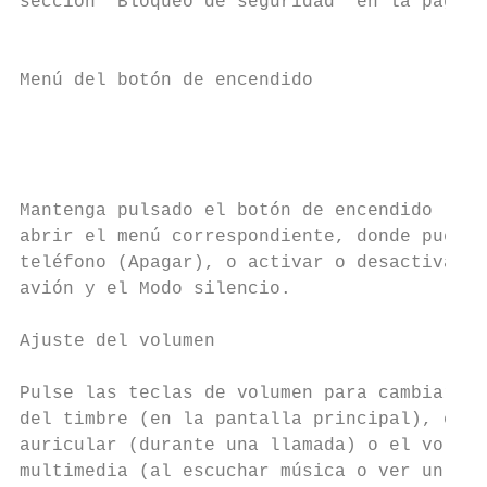
sección “Bloqueo de seguridad” en la página
                                           
                                           
Menú del botón de encendido                
                                           
                                           
                                           
                                           
Mantenga pulsado el botón de encendido     
abrir el menú correspondiente, donde puede 
teléfono (Apagar), o activar o desactivar e
avión y el Modo silencio.                  
Ajuste del volumen

                                           
Pulse las teclas de volumen para cambiar el
del timbre (en la pantalla principal), el v
auricular (durante una llamada) o el volume
multimedia (al escuchar música o ver un víd