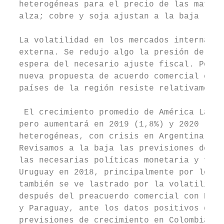
  heterogéneas para el precio de las materi
  alza; cobre y soja ajustan a la baja

  La volatilidad en los mercados internacio
  externa. Se redujo algo la presión de los
  espera del necesario ajuste fiscal. Por s
  nueva propuesta de acuerdo comercial con 
  países de la región resiste relativamente
   El crecimiento promedio de América Latin
  pero aumentará en 2019 (1,8%) y 2020 (2,6
  heterogéneas, con crisis en Argentina, in
  Revisamos a la baja las previsiones de cr
  las necesarias políticas monetaria y fisc
  Uruguay en 2018, principalmente por los m
  también se ve lastrado por la volatilidad
  después del preacuerdo comercial con EEUU
  y Paraguay, ante los datos positivos del 
  previsiones de crecimiento en Colombia y 