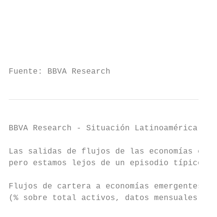
                                           
                                           
                                           
                                           
                                           
Fuente: BBVA Research
BBVA Research - Situación Latinoamérica 4T1
Las salidas de flujos de las economías emer
pero estamos lejos de un episodio típico de
Flujos de cartera a economías emergentes   
(% sobre total activos, datos mensuales)   