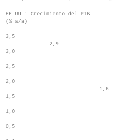
EE.UU.: Crecimiento del PIB

(% a/a)

                                           
3,5                                        
              2,9                          
3,0

                                           
2,5                                     2,2

                                           
2,0

                              1,6          
1,5                                        
                                           
1,0

                                           
0,5

                                           