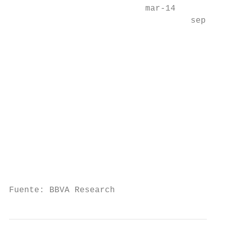
                           mar-14

                                    sep-14

                                           
                                           
                                           
                                           
                                           
                                           
                                           
                                           
                                           
                                           
Fuente: BBVA Research