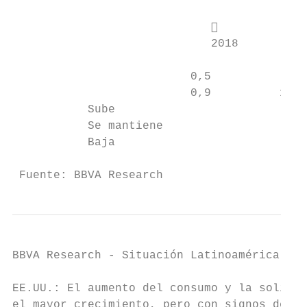
                                         
                             2018       201
                          0,5

                          0,9          1,8

           Sube

           Se mantiene

           Baja

 Fuente: BBVA Research
BBVA Research - Situación Latinoamérica 4T1
EE.UU.: El aumento del consumo y la solidez
el mayor crecimiento, pero con signos de es