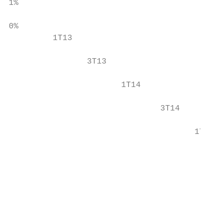
1%

                                           
0%                                         
         1T13

                3T13

                       1T14

                               3T14

                                      1T15

                                           
                                           
                                           