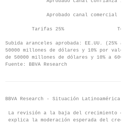
              Aprobado canal confianza / fi
                                           
              Aprobado canal comercial

                                           
         Tarifas 25%                  Todas
Subida aranceles aprobada: EE.UU. (25% a ac
50000 millones de dólares y 10% por valor d
de 50000 millones de dólares y 10% a 60000 
Fuente: BBVA Research
BBVA Research - Situación Latinoamérica 4T1
 La revisión a la baja del crecimiento en l
 explica la moderación esperada del crecimi