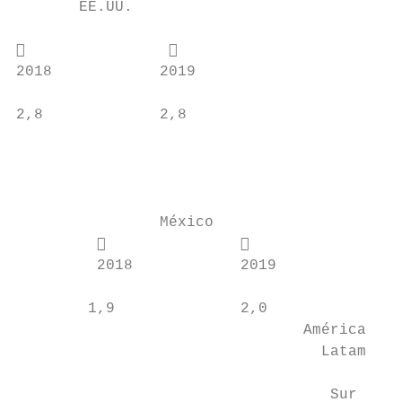
       EE.UU.

                                         
2018            2019

2,8             2,8                        
                                           
                                           
                                           
                México                     
                        

         2018            2019

                                           
        1,9              2,0

                                América del

                                  Latam

                                           
                                   Sur     