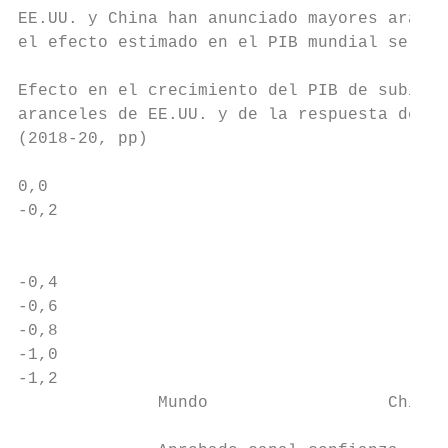
EE.UU. y China han anunciado mayores arance
el efecto estimado en el PIB mundial sería 
Efecto en el crecimiento del PIB de subidas
aranceles de EE.UU. y de la respuesta de ot
(2018-20, pp)                              
                                           
0,0                                        
-0,2

                                           
                                           
-0,4

-0,6                                       
-0,8                                       
-1,0                                       
-1,2

              Mundo                  China 
                                           