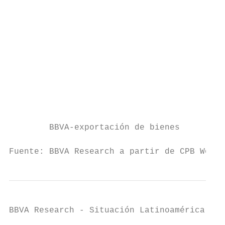
                                           
                                           
                                           
                                           
                                           
        BBVA-exportación de bienes         
Fuente: BBVA Research a partir de CPB World
BBVA Research - Situación Latinoamérica 4T1