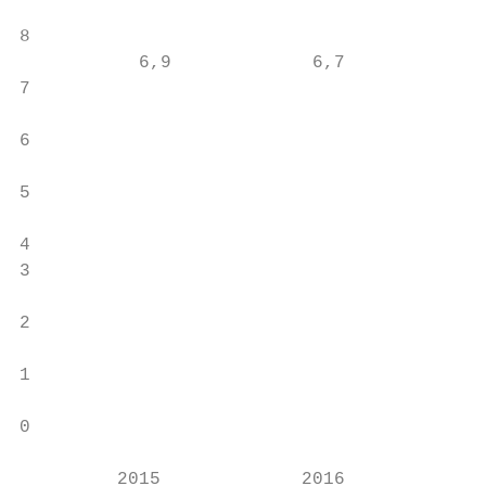
                                           
8                                          
           6,9             6,7           6,
7                                          
                                           
6

                                           
5

                                           
4                                          
3                                          
                                           
2

1                                          
                                           
0

                                           
         2015             2016           20