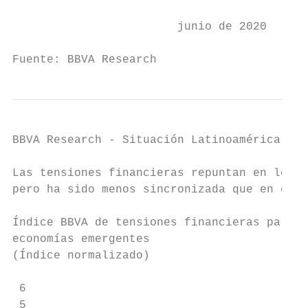
                                           
                        junio de 2020

Fuente: BBVA Research
BBVA Research - Situación Latinoamérica 4T1
Las tensiones financieras repuntan en los m
pero ha sido menos sincronizada que en epis
Índice BBVA de tensiones financieras para  
economías emergentes                       
(Índice normalizado)                       
                                           
 6                                         
 5
