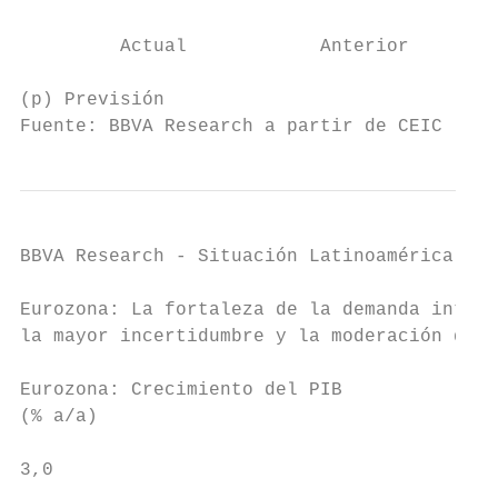
                                           
         Actual            Anterior        
(p) Previsión

Fuente: BBVA Research a partir de CEIC
BBVA Research - Situación Latinoamérica 4T1
Eurozona: La fortaleza de la demanda intern
la mayor incertidumbre y la moderación de l
Eurozona: Crecimiento del PIB

(% a/a)

                                           
3,0                                        
                                           