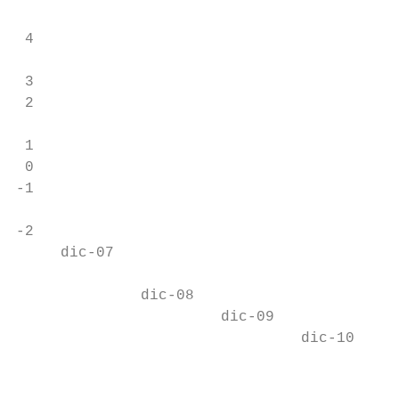
                                           
 4

                                           
 3                                         
 2                                         
                                           
 1                                         
 0                                         
-1                                         
                                           
-2

     dic-07

              dic-08

                       dic-09

                                dic-10

                                         di
                                           