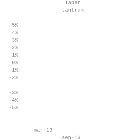
                   Taper                   
                  tantrum                  
  5%                                       
  4%

  3%

  2%

  1%

  0%

 -1%

 -2%

                                           
 -3%

 -4%

 -5%

                                           
                                           
         mar-13

                  sep-13
