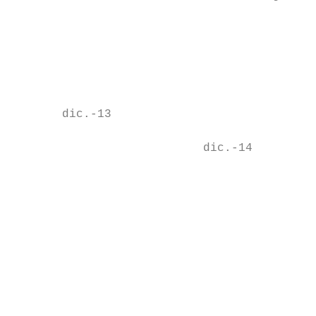
                                           
                                           
                                           
       dic.-13

                           dic.-14

                                           
                                           
                                           
                                           