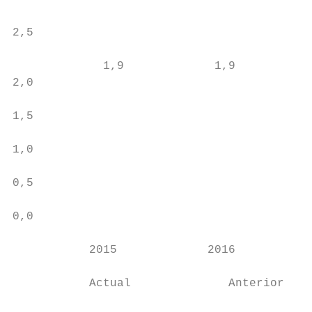
                                           
2,5

                                           
             1,9             1,9

2,0                                        
                                           
1,5

                                           
1,0                                        
                                           
0,5                                        
0,0

                                           
           2015             2016           
                                           
           Actual              Anterior    