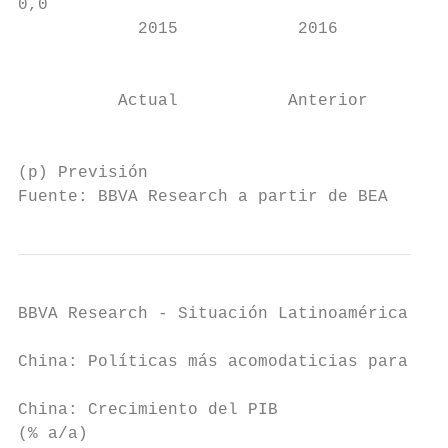
0,0

            2015            2016        201
                                           
                                           
          Actual           Anterior

                                           
(p) Previsión

Fuente: BBVA Research a partir de BEA
BBVA Research - Situación Latinoamérica 4T1
China: Políticas más acomodaticias para pal
China: Crecimiento del PIB

(% a/a)
