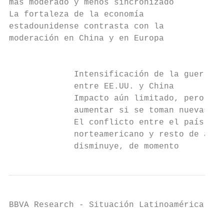
más moderado y menos sincronizado         E
La fortaleza de la economía               L
estadounidense contrasta con la           m
moderación en China y en Europa           l
                                           
             Intensificación de la guerra c
             entre EE.UU. y China          
             Impacto aún limitado, pero pod
             aumentar si se toman nuevas me
             El conflicto entre el país    
             norteamericano y resto de área
             disminuye, de momento
BBVA Research - Situación Latinoamérica 4T1