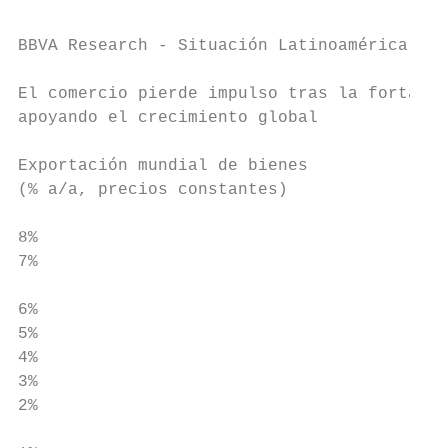
BBVA Research - Situación Latinoamérica 4T1
El comercio pierde impulso tras la fortalez
apoyando el crecimiento global

Exportación mundial de bienes

(% a/a, precios constantes)

                                           
8%                                         
7%                                         
                                           
6%

5%                                         
4%                                         
3%                                         
2%

                                           