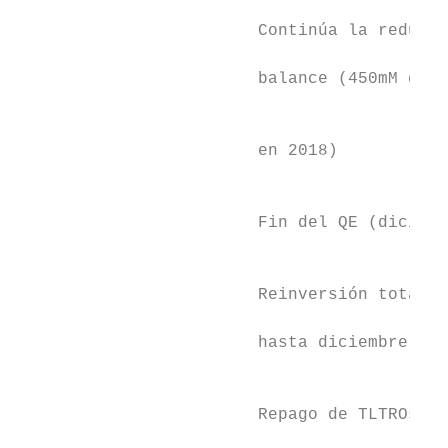
                        Continúa la reducci
                        balance (450mM de d
                                           
                        en 2018)           
                                           
                        Fin del QE (diciemb
                                           
                        Reinversión total a
                                           
                        hasta diciembre de 
                                           
                        Repago de TLTROs a 