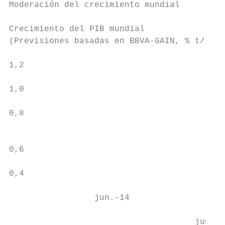
Moderación del crecimiento mundial

Crecimiento del PIB mundial

(Previsiones basadas en BBVA-GAIN, % t/t)

                                           
1,2                                        
                                           
1,0

                                           
0,8                                        
                                           
                                           
0,6

                                           
0,4

                                           
                 jun.-14

                                     jun.-1