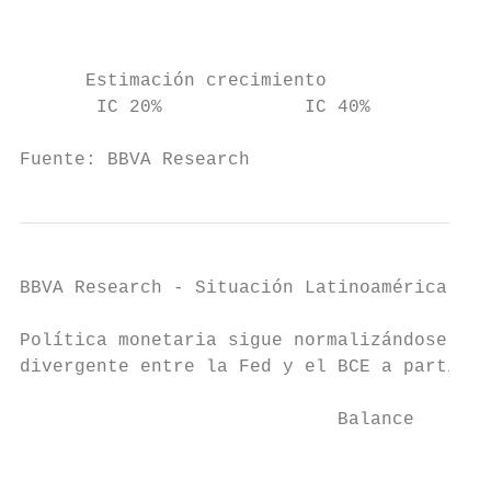
                                           
                                           
                                           
      Estimación crecimiento               
       IC 20%             IC 40%           
Fuente: BBVA Research
BBVA Research - Situación Latinoamérica 4T1
Política monetaria sigue normalizándose y s
divergente entre la Fed y el BCE a partir d
                             Balance       
                                           